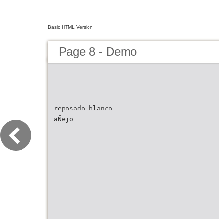
Basic HTML Version
Page 8 - Demo
reposado blanco
aÑejo